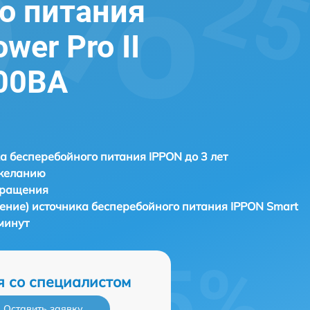
о питания
wer Pro II
00ВА
а бесперебойного питания IPPON до 3 лет
 желанию
бращения
ление) источника бесперебойного питания
IPPON Smart
 минут
я со специалистом
Оставить заявку